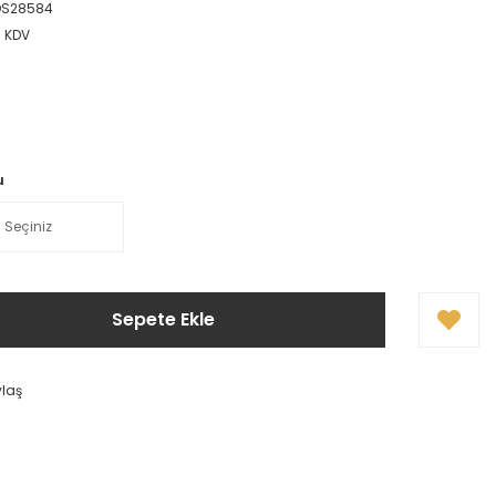
DS28584
+ KDV
u
Sepete Ekle
ylaş