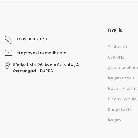
ÜYELİK
0 532 303 73 70
Yeni Üyelik
info@ayazkozmetik.com
Üye Girişi
Hürriyet Mh. 26. Aydın Sk. N:44 /A
Şifremi Unuttum
Osmangazi - BURSA
İletişim Formu
Havale Bildirim
Sipariş Sorgula
Kargo Takibi
İletişim