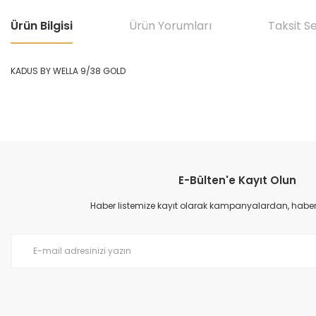
Ürün Bilgisi
Ürün Yorumları
Taksit S
KADUS BY WELLA 9/38 GOLD
Bu ürünün fiyat bilgisi, resim, ürün açıklamalarında ve diğer konular
Görüş ve önerileriniz için teşekkür ederiz.
E-Bülten'e Kayıt Olun
Ürün resmi kalitesiz, bozuk veya görüntülenemiyor.
Ürün açıklamasında eksik bilgiler bulunuyor.
Haber listemize kayıt olarak kampanyalardan, haberda
Ürün bilgilerinde hatalar bulunuyor.
Ürün fiyatı diğer sitelerden daha pahalı.
Bu ürüne benzer farklı alternatifler olmalı.