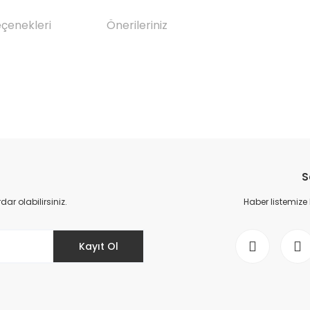
eçenekleri
Önerileriniz
da yetersiz gördüğünüz noktaları öneri formunu kullanarak tarafımıza il
Bu ürüne ilk yorumu siz yapın!
S
Yorum Yaz
r olabilirsiniz.
Haber listemize
Kayıt Ol