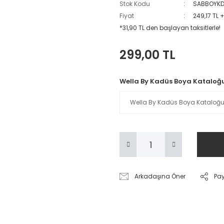
Stok Kodu
SABBOYK
Fiyat
249,17 TL 
*31,90 TL den başlayan taksitlerle!
299,00 TL
Wella By Kadüs Boya Kataloğ
Arkadaşına Öner
Pa