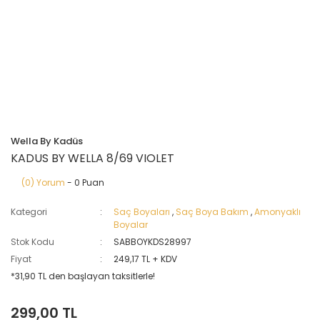
Wella By Kadüs
KADUS BY WELLA 8/69 VIOLET
(0) Yorum
- 0 Puan
Kategori
Saç Boyaları
,
Saç Boya Bakım
,
Amonyaklı
Boyalar
Stok Kodu
SABBOYKDS28997
Fiyat
249,17 TL + KDV
*31,90 TL den başlayan taksitlerle!
299,00 TL