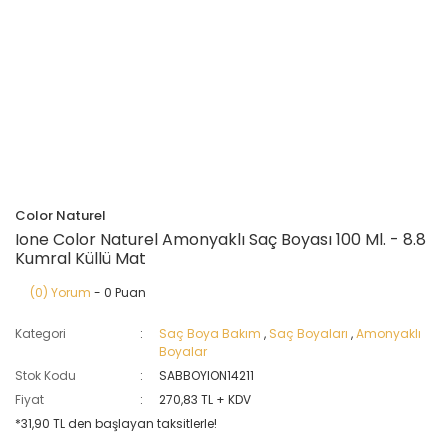
Color Naturel
Ione Color Naturel Amonyaklı Saç Boyası 100 Ml. - 8.8
Kumral Küllü Mat
(0) Yorum
- 0 Puan
Kategori
Saç Boya Bakım
,
Saç Boyaları
,
Amonyaklı
Boyalar
Stok Kodu
SABBOYION14211
Fiyat
270,83 TL + KDV
*31,90 TL den başlayan taksitlerle!