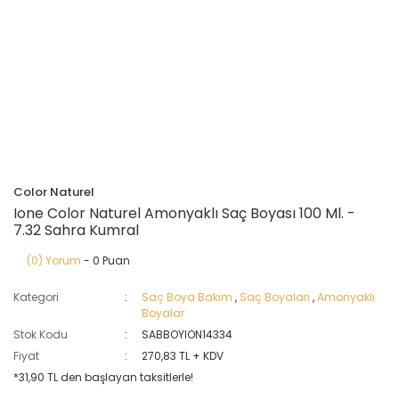
Color Naturel
Ione Color Naturel Amonyaklı Saç Boyası 100 Ml. -
7.32 Sahra Kumral
(0) Yorum
- 0 Puan
Kategori
Saç Boya Bakım
,
Saç Boyaları
,
Amonyaklı
Boyalar
Stok Kodu
SABBOYION14334
Fiyat
270,83 TL + KDV
*31,90 TL den başlayan taksitlerle!