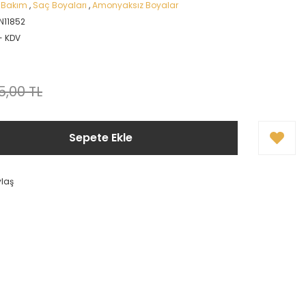
 Bakım
,
Saç Boyaları
,
Amonyaksız Boyalar
N11852
+ KDV
5,00 TL
Sepete Ekle
ylaş