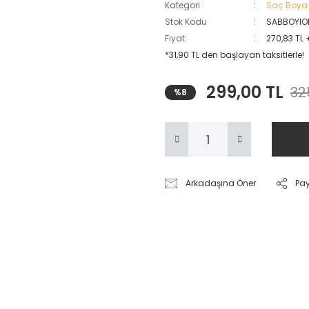
Kategori
Saç Boya
Stok Kodu
SABBOYIO
Fiyat
270,83 TL 
*31,90 TL den başlayan taksitlerle!
299,00 TL
32
%8
Arkadaşına Öner
Pa