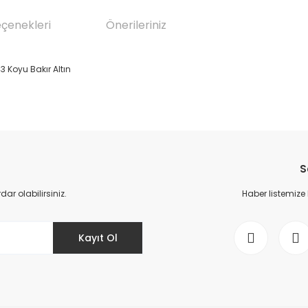
eçenekleri
Önerileriniz
3 Koyu Bakır Altın
da yetersiz gördüğünüz noktaları öneri formunu kullanarak tarafımıza il
Bu ürüne ilk yorumu siz yapın!
S
Yorum Yaz
r olabilirsiniz.
Haber listemize
Kayıt Ol