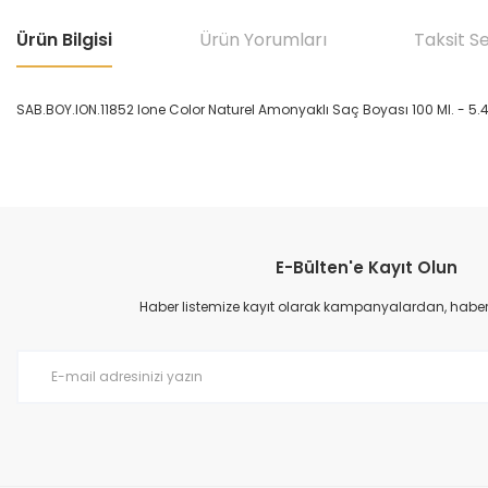
Ürün Bilgisi
Ürün Yorumları
Taksit S
SAB.BOY.ION.11852 Ione Color Naturel Amonyaklı Saç Boyası 100 Ml. - 5.4
Bu ürünün fiyat bilgisi, resim, ürün açıklamalarında ve diğer konular
Görüş ve önerileriniz için teşekkür ederiz.
E-Bülten'e Kayıt Olun
Ürün resmi kalitesiz, bozuk veya görüntülenemiyor.
Ürün açıklamasında eksik bilgiler bulunuyor.
Haber listemize kayıt olarak kampanyalardan, haberda
Ürün bilgilerinde hatalar bulunuyor.
Ürün fiyatı diğer sitelerden daha pahalı.
Bu ürüne benzer farklı alternatifler olmalı.