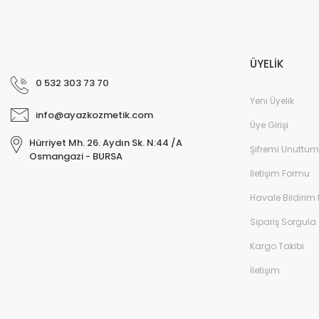
ÜYELİK
0 532 303 73 70
Yeni Üyelik
info@ayazkozmetik.com
Üye Girişi
Hürriyet Mh. 26. Aydın Sk. N:44 /A
Şifremi Unuttum
Osmangazi - BURSA
İletişim Formu
Havale Bildirim
Sipariş Sorgula
Kargo Takibi
İletişim