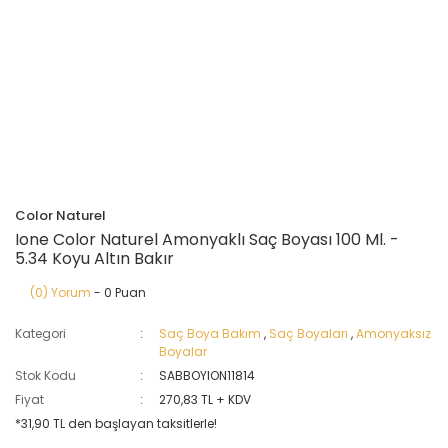
Color Naturel
Ione Color Naturel Amonyaklı Saç Boyası 100 Ml. -
5.34 Koyu Altın Bakır
(0) Yorum
- 0 Puan
Kategori
Saç Boya Bakım
,
Saç Boyaları
,
Amonyaksız
Boyalar
Stok Kodu
SABBOYION11814
Fiyat
270,83 TL + KDV
*31,90 TL den başlayan taksitlerle!