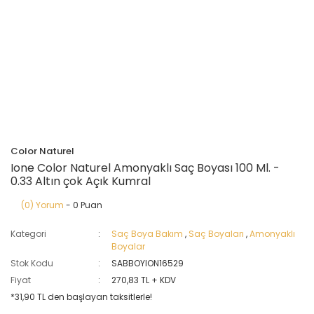
Color Naturel
Ione Color Naturel Amonyaklı Saç Boyası 100 Ml. -
0.33 Altın çok Açık Kumral
(0) Yorum
- 0 Puan
Kategori
Saç Boya Bakım
,
Saç Boyaları
,
Amonyaklı
Boyalar
Stok Kodu
SABBOYION16529
Fiyat
270,83 TL + KDV
*31,90 TL den başlayan taksitlerle!