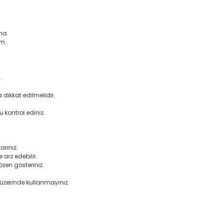
ma.
ım.
.
dikkat edilmelidir.
 kontrol ediniz.
arınız.
arz edebilir.
en gösteriniz.
 üzerinde kullanmayınız.