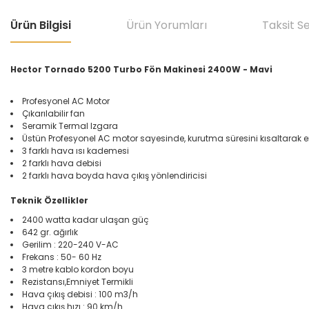
Ürün Bilgisi
Ürün Yorumları
Taksit S
Hector Tornado 5200 Turbo Fön Makinesi 2400W - Mavi
Profesyonel AC Motor
Çıkarılabilir fan
Seramik Termal Izgara
Üstün Profesyonel AC motor sayesinde, kurutma süresini kısaltarak 
3 farklı hava ısı kademesi
2 farklı hava debisi
2 farklı hava boyda hava çıkış yönlendiricisi
Teknik Özellikler
2400 watta kadar ulaşan güç
642 gr. ağırlık
Gerilim : 220-240 V-AC
Frekans : 50- 60 Hz
3 metre kablo kordon boyu
Rezistansı,Emniyet Termikli
Hava çıkış debisi : 100 m3/h
Hava çıkış hızı : 90 km/h