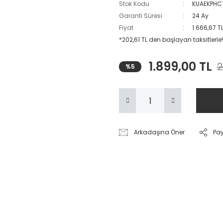
Stok Kodu
KUAEKPHC
Garanti Süresi
24 Ay
Fiyat
1.666,67 T
*202,61 TL den başlayan taksitlerle!
1.899,00 TL
2
%5
Arkadaşına Öner
Pa