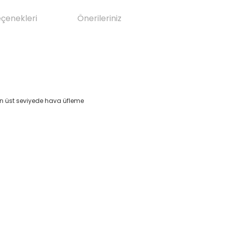
eçenekleri
Önerileriniz
en üst seviyede hava üfleme