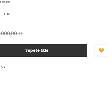
T16966
L + KDV
.000,00 TL
Sepete Ekle
ylaş