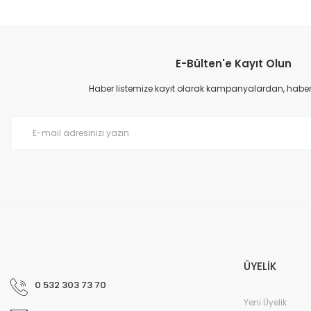
Bu ürünün fiyat bilgisi, resim, ürün açıklamalarında ve diğer konular
Görüş ve önerileriniz için teşekkür ederiz.
E-Bülten'e Kayıt Olun
Ürün resmi kalitesiz, bozuk veya görüntülenemiyor.
Ürün açıklamasında eksik bilgiler bulunuyor.
Haber listemize kayıt olarak kampanyalardan, haberda
Ürün bilgilerinde hatalar bulunuyor.
Ürün fiyatı diğer sitelerden daha pahalı.
Bu ürüne benzer farklı alternatifler olmalı.
ÜYELİK
0 532 303 73 70
Yeni Üyelik