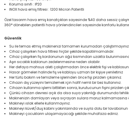
Koruma sınıfı : IP20
INOX hava emiş filtresi : 1200 Micron Patentli
Özel tasarım hava emiş kanatçıkları sayesinde %40 daha sessiz çalış
360° dönebilen patentli hava yönlendiricileri sayesinde konforlu kullan
Güvenlik
Su ile temas etmiş makinenizi tamamen kurumadan çalıştırmayınız
Cihaz çalışırken hava filtresi hiçbir şekilde kapatılmamalıdır.
Cihaz çalışırken fiş kordonunun ağız kısmından uzakta bulunmasına 
Aşırı sıcaklık kablonun zedelenmesine neden olabilir.
Her defaya mahsus aleti çalıştırmadan önce elektrik fişi ve kablosunu
Hasar görmeleri halinde fiş ve kabloyu uzman bir kişiye yeniletiniz
Her türlü bakım ve temizleme işlerinden önce fişi prizden çıkarınız.
Cihazın dış yüzeyini temizlemek için hafif nemli bir bez kullanınız.
Cihazın kullanma işlemi bittikten sonra, kurutucunun fişini prizden çık
Çünkü cihazın devresi açık da olsa suya yakınlığı durumunda tehlike 
Makinenizin damlayan veya sıçrayan sulara maruz kalmamasına öz
Makineyi ıslak ellerle kullanmayınız.
Makineyi küvet/duş kabini yakınlarında ve suyla dolu bir lavabonun
Makineyi çocukların ulaşamayacağı şekilde muhafaza ediniz.