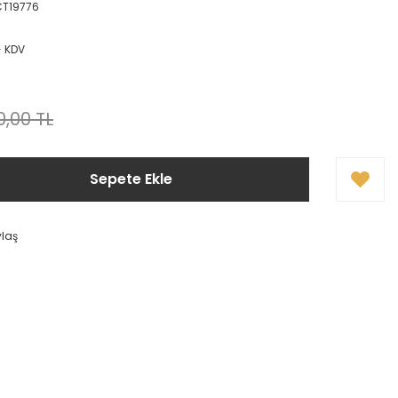
T19776
+ KDV
0,00 TL
Sepete Ekle
ylaş