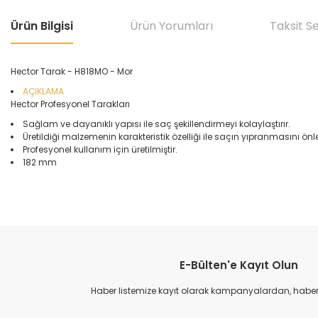
Ürün Bilgisi
Ürün Yorumları
Taksit S
Hector Tarak - H818MO - Mor
AÇIKLAMA
Hector Profesyonel Tarakları
Sağlam ve dayanıklı yapısı ile saç şekillendirmeyi kolaylaştırır.
Üretildiği malzemenin karakteristik özelliği ile saçın yıpranmasını ö
Profesyonel kullanım için üretilmiştir.
182 mm
Bu ürünün fiyat bilgisi, resim, ürün açıklamalarında ve diğer konular
Görüş ve önerileriniz için teşekkür ederiz.
E-Bülten'e Kayıt Olun
Ürün resmi kalitesiz, bozuk veya görüntülenemiyor.
Ürün açıklamasında eksik bilgiler bulunuyor.
Haber listemize kayıt olarak kampanyalardan, haberda
Ürün bilgilerinde hatalar bulunuyor.