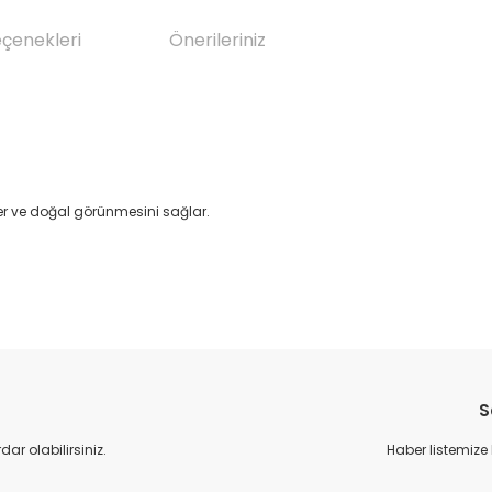
eçenekleri
Önerileriniz
nler ve doğal görünmesini sağlar.
da yetersiz gördüğünüz noktaları öneri formunu kullanarak tarafımıza il
Bu ürüne ilk yorumu siz yapın!
S
Yorum Yaz
r olabilirsiniz.
Haber listemize