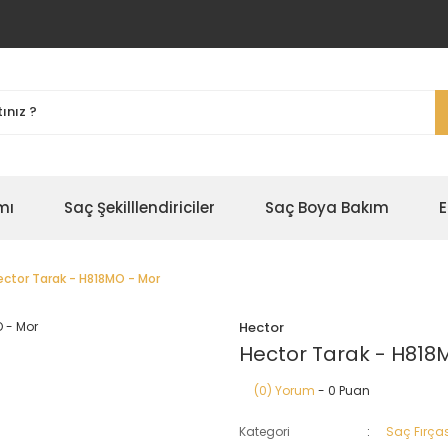
mı
Saç Şekilllendiriciler
Saç Boya Bakım
E
ector Tarak - H818MO - Mor
Hector
Hector Tarak - H818
(0) Yorum
- 0 Puan
Kategori
Saç Fırças