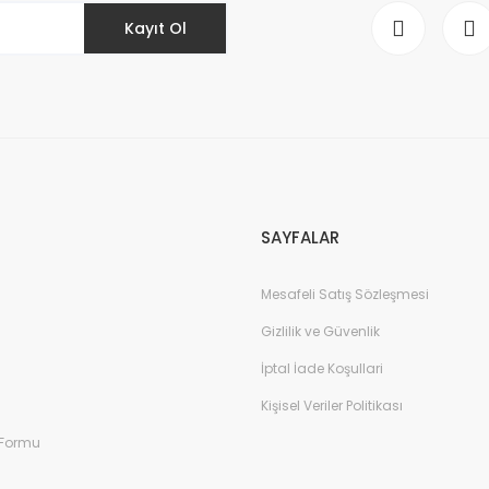
Kayıt Ol
Gönder
SAYFALAR
Mesafeli Satış Sözleşmesi
Gizlilik ve Güvenlik
İptal İade Koşullari
Kişisel Veriler Politikası
 Formu