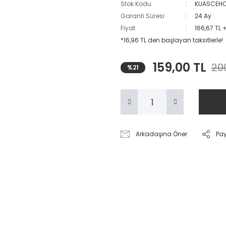
Stok Kodu
KUASCEHC
Garanti Süresi
24 Ay
Fiyat
166,67 TL 
*16,96 TL den başlayan taksitlerle!
159,00 TL
20
%21
Arkadaşına Öner
Pa