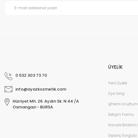
Ürün fiyatı diğer sitelerden daha pahalı.
Bu ürüne benzer farklı alternatifler olmalı.
ÜYELİK
0 532 303 73 70
Yeni Üyelik
info@ayazkozmetik.com
Üye Girişi
Hürriyet Mh. 26. Aydın Sk. N:44 /A
Şifremi Unuttum
Osmangazi - BURSA
İletişim Formu
Havale Bildirim
Sipariş Sorgula