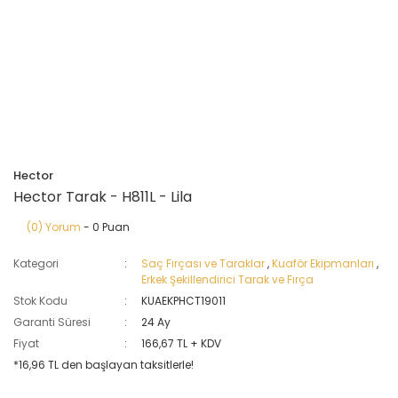
Hector
Hector Tarak - H811L - Lila
(0) Yorum
- 0 Puan
Kategori
Saç Fırçası ve Taraklar
,
Kuaför Ekipmanları
,
Erkek Şekillendirici Tarak ve Fırça
Stok Kodu
KUAEKPHCT19011
Garanti Süresi
24 Ay
Fiyat
166,67 TL + KDV
*16,96 TL den başlayan taksitlerle!