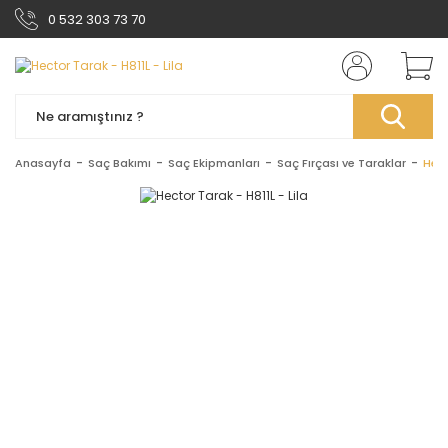
0 532 303 73 70
Anasayfa
Saç Bakımı
Saç Ekipmanları
Saç Fırçası ve Taraklar
Hect