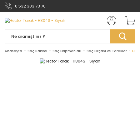
0 532 303 73 70
Anasayfa
Saç Bakımı
Saç Ekipmanları
Saç Fırçası ve Taraklar
Hect