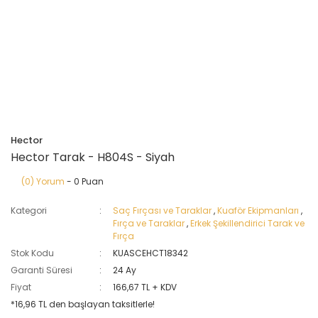
Hector
Hector Tarak - H804S - Siyah
(0) Yorum
- 0 Puan
Kategori
Saç Fırçası ve Taraklar
,
Kuaför Ekipmanları
,
Fırça ve Taraklar
,
Erkek Şekillendirici Tarak ve
Fırça
Stok Kodu
KUASCEHCT18342
Garanti Süresi
24 Ay
Fiyat
166,67 TL + KDV
*16,96 TL den başlayan taksitlerle!