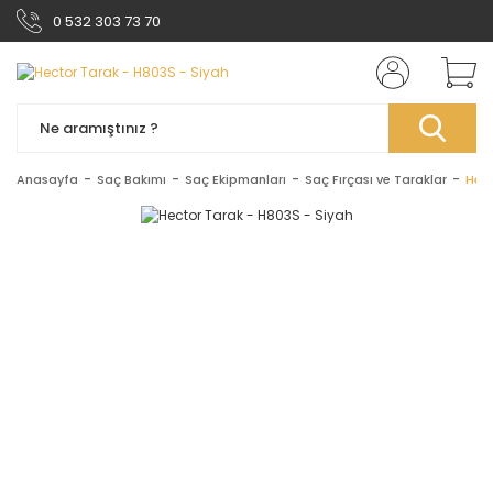
0 532 303 73 70
Anasayfa
Saç Bakımı
Saç Ekipmanları
Saç Fırçası ve Taraklar
Hect