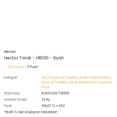
Hector
Hector Tarak - H803S - Siyah
(0) Yorum
- 0 Puan
Kategori
Saç Fırçası ve Taraklar
,
Kuaför Ekipmanları
,
Fırça ve Taraklar
,
Erkek Şekillendirici Tarak ve
Fırça
Stok Kodu
KUASCEHCT18335
Garanti Süresi
24 Ay
Fiyat
166,67 TL + KDV
*16,96 TL den başlayan taksitlerle!