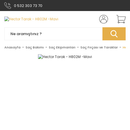
0 532 303 73 70
Anasayfa
Saç Bakımı
Saç Ekipmanları
Saç Fırçası ve Taraklar
Hec