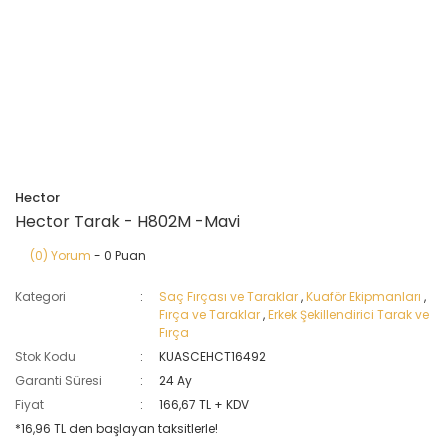
Hector
Hector Tarak - H802M -Mavi
(0) Yorum
- 0 Puan
Kategori
Saç Fırçası ve Taraklar
,
Kuaför Ekipmanları
,
Fırça ve Taraklar
,
Erkek Şekillendirici Tarak ve
Fırça
Stok Kodu
KUASCEHCT16492
Garanti Süresi
24 Ay
Fiyat
166,67 TL + KDV
*16,96 TL den başlayan taksitlerle!