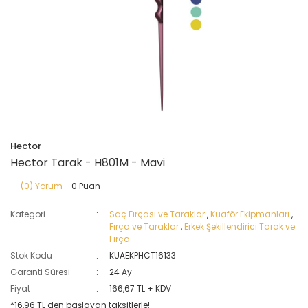
Hector
Hector Tarak - H801M - Mavi
(0) Yorum
- 0 Puan
Kategori
Saç Fırçası ve Taraklar
,
Kuaför Ekipmanları
,
Fırça ve Taraklar
,
Erkek Şekillendirici Tarak ve
Fırça
Stok Kodu
KUAEKPHCT16133
Garanti Süresi
24 Ay
Fiyat
166,67 TL + KDV
*16,96 TL den başlayan taksitlerle!