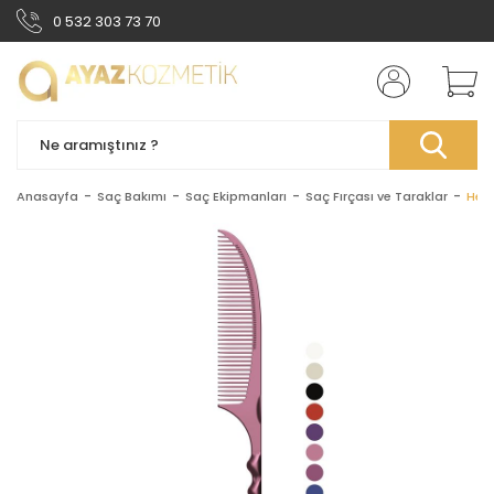
0 532 303 73 70
Anasayfa
Saç Bakımı
Saç Ekipmanları
Saç Fırçası ve Taraklar
Hect