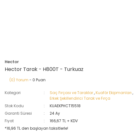
Hector
Hector Tarak - H800T - Turkuaz
(0) Yorum
- 0 Puan
Kategori
Saç Fırçası ve Taraklar
,
Kuaför Ekipmanları
,
Erkek Şekillendirici Tarak ve Fırça
Stok Kodu
KUAEKPHCT15518
Garanti Süresi
24 Ay
Fiyat
166,67 TL + KDV
*16,96 TL den başlayan taksitlerle!