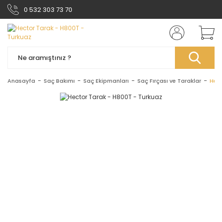
0 532 303 73 70
Anasayfa
Saç Bakımı
Saç Ekipmanları
Saç Fırçası ve Taraklar
Hect