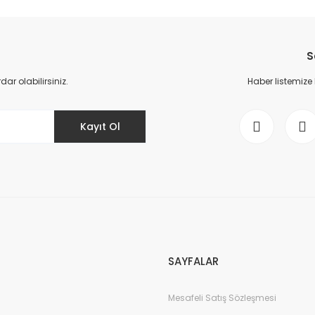
da yetersiz gördüğünüz noktaları öneri formunu kullanarak tarafımıza il
Bu ürüne ilk yorumu siz yapın!
S
Yorum Yaz
r olabilirsiniz.
Haber listemize
Kayıt Ol
Gönder
SAYFALAR
Mesafeli Satış Sözleşmesi