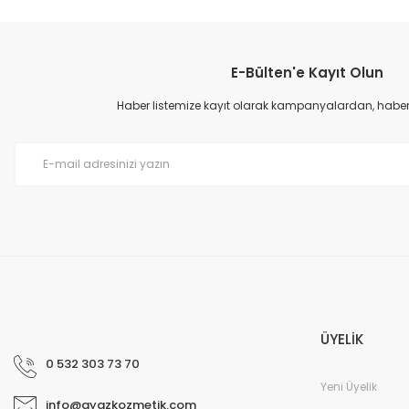
Bu ürünün fiyat bilgisi, resim, ürün açıklamalarında ve diğer konular
Görüş ve önerileriniz için teşekkür ederiz.
E-Bülten'e Kayıt Olun
Ürün resmi kalitesiz, bozuk veya görüntülenemiyor.
Ürün açıklamasında eksik bilgiler bulunuyor.
Haber listemize kayıt olarak kampanyalardan, haberda
Ürün bilgilerinde hatalar bulunuyor.
Ürün fiyatı diğer sitelerden daha pahalı.
Bu ürüne benzer farklı alternatifler olmalı.
ÜYELİK
0 532 303 73 70
Yeni Üyelik
info@ayazkozmetik.com