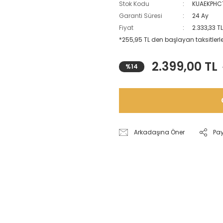
Stok Kodu
KUAEKPHC
Garanti Süresi
24 Ay
Fiyat
2.333,33 T
*255,95 TL den başlayan taksitlerle
2.399,00 TL
%14
Arkadaşına Öner
Pa