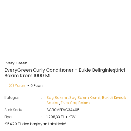
Every Green
EveryGreen Curly Condıtıoner - Bukle Belirginleştirici
Bakım Krem 1000 Ml.
(0) Yorum
- 0 Puan
Kategori
Saç Bakımı
,
Saç Bakım Kremi
,
Bukleli Kıvırcık
Saçlar
,
Erkek Saç Bakım
Stok Kodu
SCBSMPEVG34405
Fiyat
1.208,33 TL + KDV
*154,70 TL den başlayan taksitlerle!