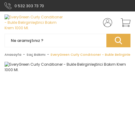
0 532 303 73 70
Anasayfa
Saç Bakımı
EveryGreen Curly Condıtıoner - Bukle Belirginleşti