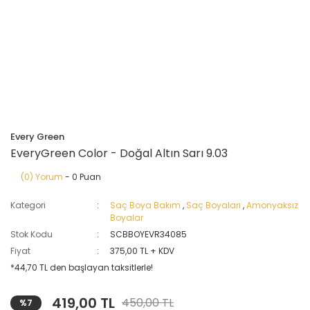
Every Green
EveryGreen Color - Doğal Altın Sarı 9.03
(0) Yorum
- 0 Puan
Kategori
Saç Boya Bakım
,
Saç Boyaları
,
Amonyaksız
Boyalar
Stok Kodu
SCBBOYEVR34085
Fiyat
375,00 TL + KDV
*44,70 TL den başlayan taksitlerle!
419,00 TL
450,00 TL
%7