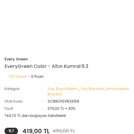
Every Green
EveryGreen Color - Altın Kumral 6.3
(0) Yorum
- 0 Puan
Kategori
Saç Boya Bakım
,
Saç Boyaları
,
Amonyaksız
Boyalar
Stok Kodu
SCBBOYEVR33156
Fiyat
375,00 TL + KDV
*44,70 TL den başlayan taksitlerle!
419,00 TL
450,00 TL
%7