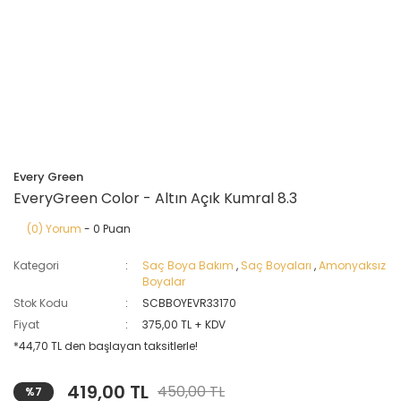
Every Green
EveryGreen Color - Altın Açık Kumral 8.3
(0) Yorum
- 0 Puan
Kategori
Saç Boya Bakım
,
Saç Boyaları
,
Amonyaksız
Boyalar
Stok Kodu
SCBBOYEVR33170
Fiyat
375,00 TL + KDV
*44,70 TL den başlayan taksitlerle!
419,00 TL
450,00 TL
%7