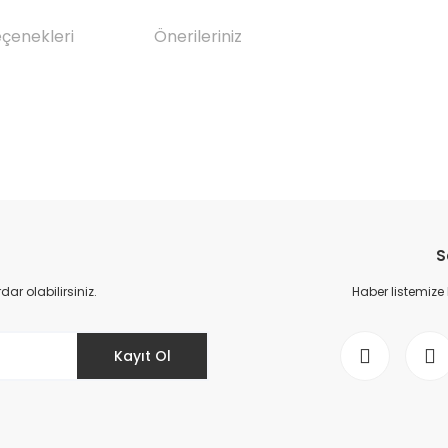
eçenekleri
Önerileriniz
da yetersiz gördüğünüz noktaları öneri formunu kullanarak tarafımıza il
Bu ürüne ilk yorumu siz yapın!
S
Yorum Yaz
r olabilirsiniz.
Haber listemize
Kayıt Ol