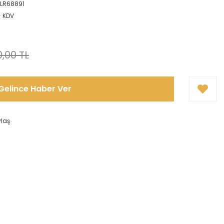
LR68891
+ KDV
,00 TL
Gelince Haber Ver
ylaş