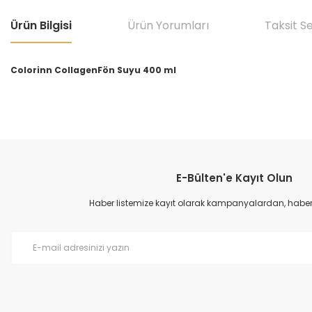
Ürün Bilgisi
Ürün Yorumları
Taksit S
Colorinn CollagenFön Suyu 400 ml
Bu ürünün fiyat bilgisi, resim, ürün açıklamalarında ve diğer konular
Görüş ve önerileriniz için teşekkür ederiz.
E-Bülten'e Kayıt Olun
Ürün resmi kalitesiz, bozuk veya görüntülenemiyor.
Ürün açıklamasında eksik bilgiler bulunuyor.
Haber listemize kayıt olarak kampanyalardan, haberda
Ürün bilgilerinde hatalar bulunuyor.
Ürün fiyatı diğer sitelerden daha pahalı.
Bu ürüne benzer farklı alternatifler olmalı.