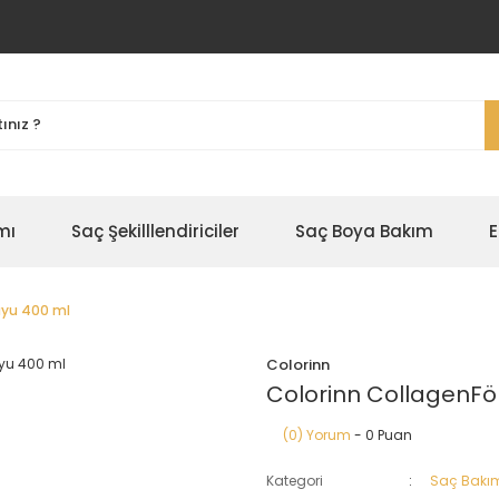
mı
Saç Şekilllendiriciler
Saç Boya Bakım
E
uyu 400 ml
Colorinn
Colorinn CollagenFö
(0) Yorum
- 0 Puan
Kategori
Saç Bakım