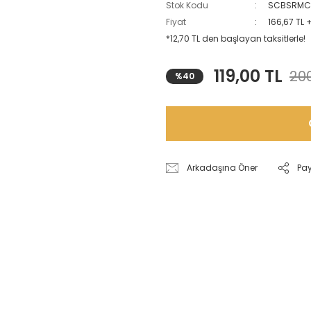
Stok Kodu
SCBSRMC
Fiyat
166,67 TL 
*12,70 TL den başlayan taksitlerle!
119,00 TL
200
%40
Arkadaşına Öner
Pa