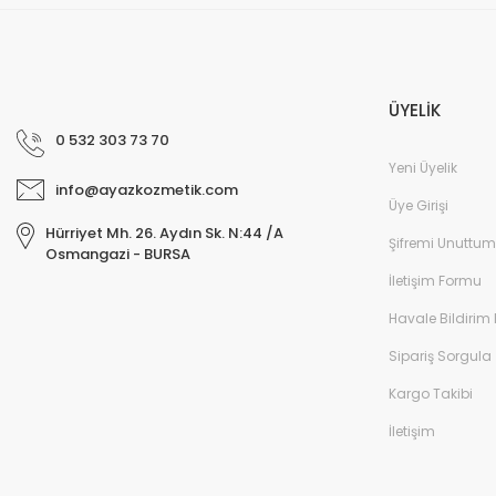
ÜYELİK
0 532 303 73 70
Yeni Üyelik
info@ayazkozmetik.com
Üye Girişi
Hürriyet Mh. 26. Aydın Sk. N:44 /A
Şifremi Unuttum
Osmangazi - BURSA
İletişim Formu
Havale Bildirim
Sipariş Sorgula
Kargo Takibi
İletişim