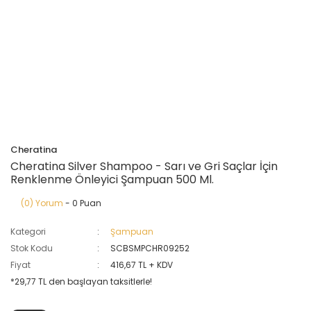
Cheratina
Cheratina Silver Shampoo - Sarı ve Gri Saçlar İçin
Renklenme Önleyici Şampuan 500 Ml.
(0) Yorum
- 0 Puan
Kategori
Şampuan
Stok Kodu
SCBSMPCHR09252
Fiyat
416,67 TL + KDV
*29,77 TL den başlayan taksitlerle!