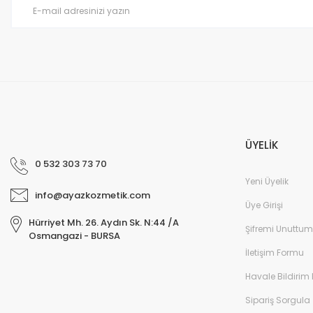
Ürün fiyatı diğer sitelerden daha pahalı.
Bu ürüne benzer farklı alternatifler olmalı.
ÜYELİK
0 532 303 73 70
Yeni Üyelik
info@ayazkozmetik.com
Üye Girişi
Hürriyet Mh. 26. Aydın Sk. N:44 /A
Şifremi Unuttum
Osmangazi - BURSA
İletişim Formu
Havale Bildirim
Sipariş Sorgula