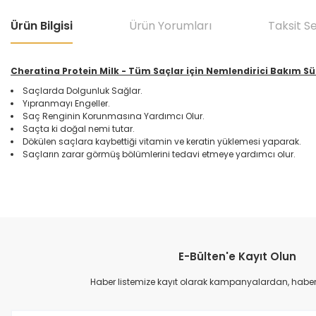
Ürün Bilgisi
Ürün Yorumları
Taksit S
Cheratina Protein Milk - Tüm Saçlar için Nemlendirici Bakım Sü
Saçlarda Dolgunluk Sağlar.
Yıpranmayı Engeller.
Saç Renginin Korunmasına Yardımcı Olur.
Saçta ki doğal nemi tutar.
Dökülen saçlara kaybettiği vitamin ve keratin yüklemesi yaparak.
Saçların zarar görmüş bölümlerini tedavi etmeye yardımcı olur.
Bu ürünün fiyat bilgisi, resim, ürün açıklamalarında ve diğer konular
Görüş ve önerileriniz için teşekkür ederiz.
E-Bülten'e Kayıt Olun
Ürün resmi kalitesiz, bozuk veya görüntülenemiyor.
Ürün açıklamasında eksik bilgiler bulunuyor.
Haber listemize kayıt olarak kampanyalardan, haberda
Ürün bilgilerinde hatalar bulunuyor.