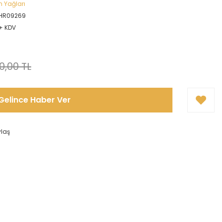
 Yağları
HR09269
 + KDV
0,00 TL
Gelince Haber Ver
ylaş