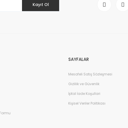
Kayıt Ol
Gönder
SAYFALAR
Mesafeli Satış Sözleşmesi
Gizlilik ve Güvenlik
İptal İade Koşullari
Kişisel Veriler Politikası
 Formu