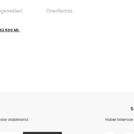
eçenekleri
Önerileriniz
tü 500 Ml.
da yetersiz gördüğünüz noktaları öneri formunu kullanarak tarafımıza il
Bu ürüne ilk yorumu siz yapın!
S
Yorum Yaz
r olabilirsiniz.
Haber listemize