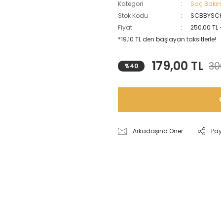
Kategori
Saç Bakım
Stok Kodu
SCBBYSC
Fiyat
250,00 TL
*19,10 TL den başlayan taksitlerle!
179,00 TL
30
%40
Arkadaşına Öner
Pa