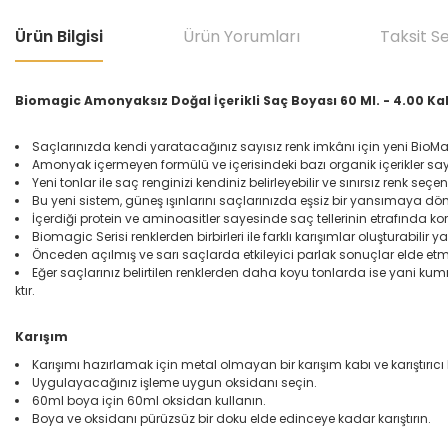
Ürün Bilgisi
Ürün Yorumları
Taksit S
Biomagic Amonyaksız Doğal İçerikli Saç Boyası 60 Ml. - 4.00 K
Saçlarınızda kendi yaratacağınız sayısız renk imkânı için yeni BioMagi
Amonyak içermeyen formülü ve içerisindeki bazı organik içerikler sa
Yeni tonlar ile saç renginizi kendiniz belirleyebilir ve sınırsız renk seçen
Bu yeni sistem, güneş ışınlarını saçlarınızda eşsiz bir yansımaya dön
İçerdiği protein ve aminoasitler sayesinde saç tellerinin etrafında
Biomagic Serisi renklerden birbirleri ile farklı karışımlar oluşturabilir 
Önceden açılmış ve sarı saçlarda etkileyici parlak sonuçlar elde etmek
Eğer saçlarınız belirtilen renklerden daha koyu tonlarda ise yani ku
ktır.
Karışım
Karışımı hazırlamak için metal olmayan bir karışım kabı ve karıştırıcı 
Uygulayacağınız işleme uygun oksidanı seçin.
60ml boya için 60ml oksidan kullanın.
Boya ve oksidanı pürüzsüz bir doku elde edinceye kadar karıştırın.