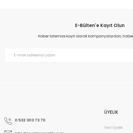
Bu ürünün fiyat bilgisi, resim, ürün açıklamalarında ve diğer konular
Görüş ve önerileriniz için teşekkür ederiz.
E-Bülten'e Kayıt Olun
Ürün resmi kalitesiz, bozuk veya görüntülenemiyor.
Ürün açıklamasında eksik bilgiler bulunuyor.
Haber listemize kayıt olarak kampanyalardan, haberda
Ürün bilgilerinde hatalar bulunuyor.
Ürün fiyatı diğer sitelerden daha pahalı.
Bu ürüne benzer farklı alternatifler olmalı.
ÜYELİK
0 532 303 73 70
Yeni Üyelik