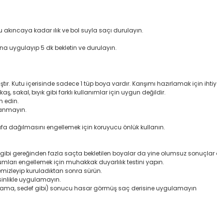
 su akıncaya kadar ılık ve bol suyla saçı durulayın.
na uygulayıp 5 dk bekletin ve durulayın.
tır. Kutu içerisinde sadece 1 tüp boya vardır. Karışımı hazırlamak için iht
, sakal, bıyık gibi farklı kullanımlar için uygun değildir.
h edin.
lanmayın.
fa dağılmasını engellemek için koruyucu önlük kullanın.
gibi gereğinden fazla saçta bekletilen boyalar da yine olumsuz sonuçlar 
rumları engellemek için muhakkak duyarlılık testini yapın.
temizleyip kuruladıktan sonra sürün.
sinlikle uygulamayın.
(egzama, sedef gibi) sonucu hasar görmüş saç derisine uygulamayın