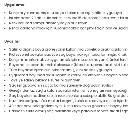
Uygulama
Karışımı yıkanmamış kuru saça dipten uca eşit şekilde uygulayın.
Isı olmadan 20 dk. ısı ile bekletilecek ise 15 dk. sonrasında temiz bir
Renk koruma şampuanıyla yıkayıp durulayın.
Rengi canlandırmak için kullanılacaksa karışımı saçın boy ve uçları
Uyarılar
Satın aldığınız boya profesyonel kullanıma yönelik olarak hazırlanmış
Profesyonel boyalar sadece saç boyamak için tasarlanmıştır. Kirpik, kaş
Karışımı hazırlamak ve uygulamak için metal olmayan ürünleri terci
Boyama esnasında metal aksesuar (klips, toka, pens, tarak..vb) kul
Tüm boyama işlemlerini yıkanmamış, kuru saça uygulayın.
Uygulama boyunca tek kullanımlık koruyucu eldiven ve boyanın etra
Tavsiye edilen bekleme süresini aşmayın.
Saç rengi, boyanın saçta kalma süresiyle doğrudan etkilidir.
Gereğinden az saçta kalan boyalar istenilen sonuçları vermeyeceği 
Saç boyaları nadiren alerjik reaksiyonlara sebep olabilir. Bu gibi du
Hazırlayacağınız ufak miktar karışımı, kulak arkası veya dirsek içini 
48 saat boyunca gözlemleyin. Alerjik reaksiyon gözlenirse boyayı ke
Hassas ve irite olmuş saç derisinde veya patolojik rahatsızlıklar 