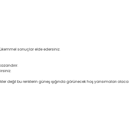
mükemmel sonuçlar elde edersiniz.
azandırır.
rsiniz.
nkler değil bu renklerin güneş ışığında görünecek hoş yansımaları olaca