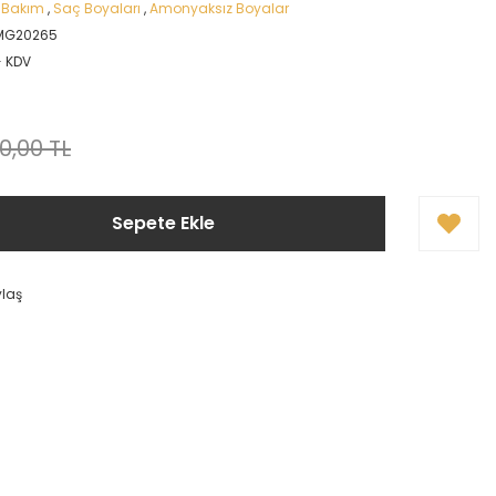
 Bakım
,
Saç Boyaları
,
Amonyaksız Boyalar
MG20265
+ KDV
0,00 TL
Sepete Ekle
ylaş