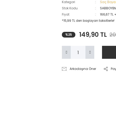
Kategori
Saç Boya
Stok Kodu
SABBOYB
Fiyat
166,67 TL 
*15,99 TL den başlayan taksitlerle!
149,90 TL
20
%25
Arkadaşına Öner
Pa