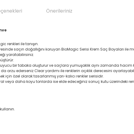
eçenekleri
Önerileriniz
ahve
c renkleri ile tanışın.
yesinde saçın doğallığını koruyan BioMagic Serisi Krem Saç Boyaları ile 
eği yaratabilirsiniz.
üştürür.
 koruyucu bir tabaka oluşturur ve saçlara yumuşaklık aynı zamanda hacim k
ya da arzu ederseniz Clear yardımı ile renklerin açıklık derecesini ayarlayabili
 için özel olarak tasarlanmış yarı-kalıcı renkler serisidir.
mral veya daha koyu tonlarda ise elde edeceğiniz sonuç kutu üzerindeki re
kullanın.