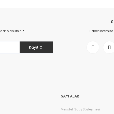
da yetersiz gördüğünüz noktaları öneri formunu kullanarak tarafımıza il
Bu ürüne ilk yorumu siz yapın!
S
Yorum Yaz
r olabilirsiniz.
Haber listemize
Kayıt Ol
Gönder
SAYFALAR
Mesafeli Satış Sözleşmesi